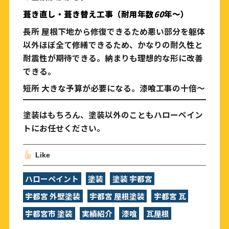
葺き直し・葺き替え工事（耐用年数
60
年～）
長所 屋根下地から修復できるため悪い部分を躯体
以外ほぼ全て修繕できるため、かなりの耐久性と
耐震性が期待できる。納まりも理想的な形に改善
できる。
短所 大きな予算が必要になる。漆喰工事の十倍～
塗装はもちろん、塗装以外のこともハローペイン
トにお任せください。
Like
ハローペイント
塗装
塗装 宇都宮
宇都宮 外壁塗装
宇都宮 屋根塗装
宇都宮 瓦
宇都宮市 塗装
実績紹介
漆喰
瓦屋根