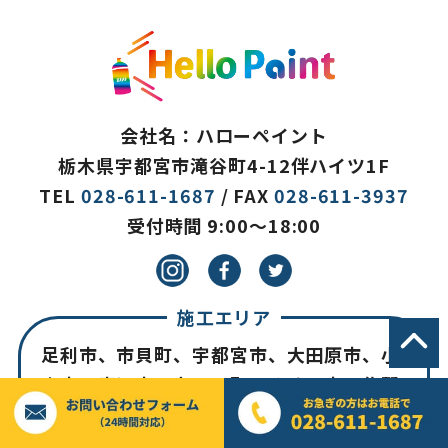
会社名：ハローペイント
栃木県宇都宮市滝谷町4-12伴ハイツ1F
TEL
028-611-1687
/ FAX
028-611-3937
受付時間 9:00～18:00
施工エリア
足利市、市貝町、宇都宮市、大田原市、小
山市、鹿沼市、上三川町、さくら市、佐野
市、塩谷町、下野市、高根沢町、栃木市、
那珂川町、那須町、那須烏山市、那須塩原