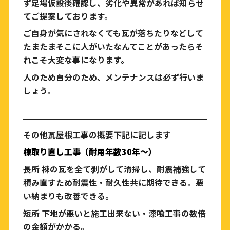
ず足場仮設後確認し、劣化や異常があれば知らせ
てご提案しております。
ご自身が気にされなくても瓦が落ちたりなどして
たまたまそこに人がいたなんてことがあったらそ
れこそ大変な事になります。
人のため自分のため、メンテナンスは必ず行いま
しょう。
その他瓦屋根工事の概要下記に記します
棟取り直し工事（耐用年数30年～）
長所 棟の瓦を全て剥がして清掃し、耐震補強して
積み直すため耐震性・耐久性共に期待できる。悪
い納まりも改善できる。
短所 下地が悪いと施工出来ない・漆喰工事の数倍
の金額がかかる。