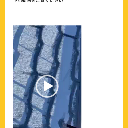
下記動画をご覧ください
動
画
プ
レ
ー
ヤ
ー