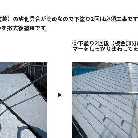
塗装）の劣化具合が高めなので下塗り2回は必須工事です
りを撤去後塗装です。
②下塗り2回後（板金部分
マーをしっかり塗布して
▶︎