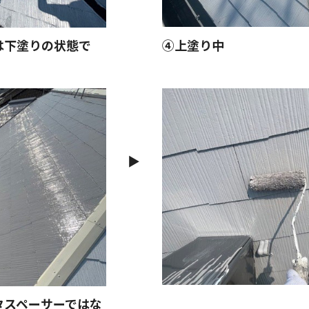
は下塗りの状態で
④上塗り中
▶︎
タスペーサーではな