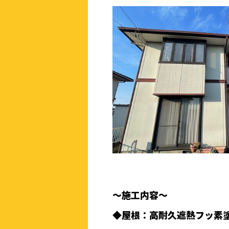
〜
施工内容〜
◆屋根：高耐久遮熱フッ素