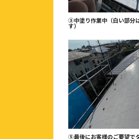
③中塗り作業中（白い部分
す）
⑤最後にお客様のご要望で