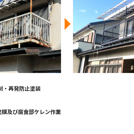
制・再発防止塗装
塗膜及び腐食部ケレン作業