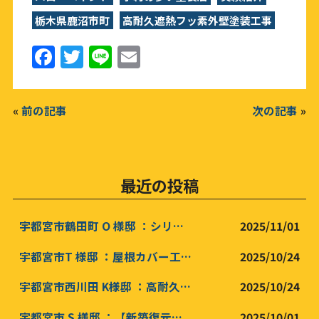
栃木県鹿沼市町
高耐久遮熱フッ素外壁塗装工事
F
T
Li
E
a
w
n
m
c
it
e
ai
«
前の記事
次の記事
»
e
te
l
b
r
o
最近の投稿
o
k
宇都宮市鶴田町 O 様邸 ：シリコン屋根塗装 /シリコン外壁塗装工事 /木部塗装
2025/11/01
宇都宮市T 様邸 ：屋根カバー工事/ 高耐久遮断熱外壁塗装工事 ダブルトーン塗装/新築マット仕上げ
2025/10/24
宇都宮市西川田 K様邸 ：高耐久遮断熱外壁塗装工事 積水ハウス新築再現塗装工事
2025/10/24
宇都宮市 S 様邸 ：【新築復元塗装工事】遮熱屋根塗装 /屋根高耐久インテグラルコート塗装 高耐久外無機壁塗装工事 /高耐久インテグラルコート塗装
2025/10/01