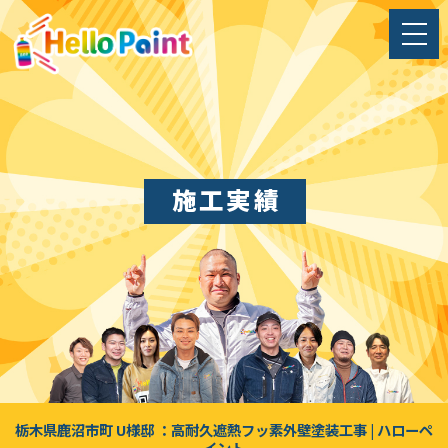
施工実績
栃木県鹿沼市町 U様邸 ：高耐久遮熱フッ素外壁塗装工事 | ハローペ
イント