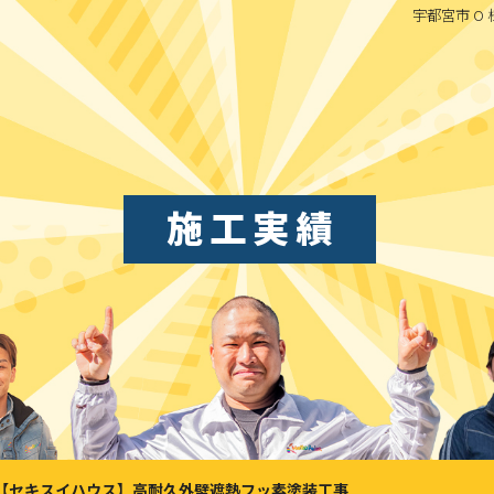
宇都宮市 O
施工実績
 ：【セキスイハウス】高耐久外壁遮熱フッ素塗装工事