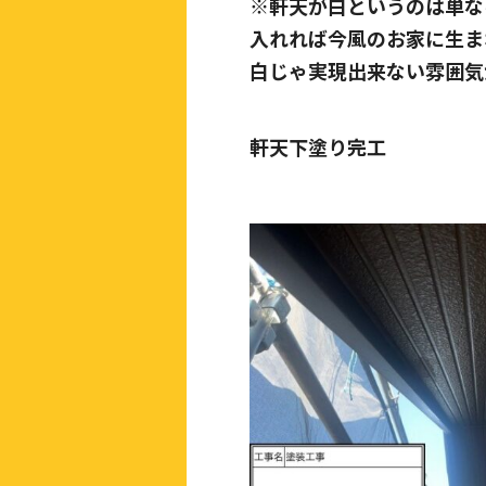
※軒天が白というのは単な
入れれば今風のお家に生ま
白じゃ実現出来ない雰囲気
軒天下塗り完工