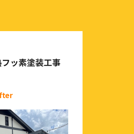
熱フッ素塗装工事
fter