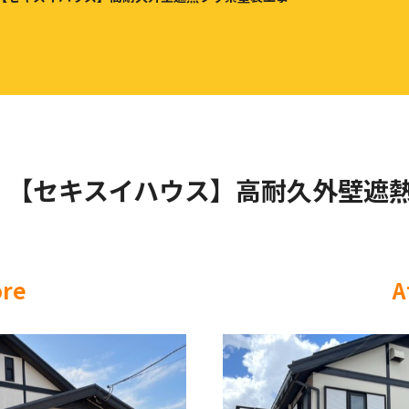
邸 ：【セキスイハウス】高耐久外壁遮
ore
A