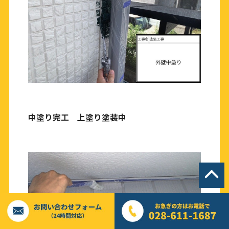
中塗り完工 上塗り塗装中