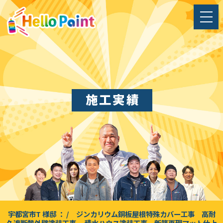
施工実績
宇都宮市T 様邸 ： / ジンカリウム銅板屋根特殊カバー工事 高耐
久遮断熱外壁塗装工事 積水ハウス塗装工事 新築再現マット仕上