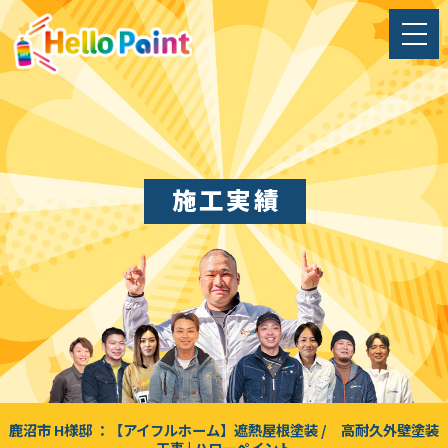
施工実績
鹿沼市 H様邸 ：【アイフルホーム】遮熱屋根塗装 / 高耐久外壁塗装
工事 | ハローペイント