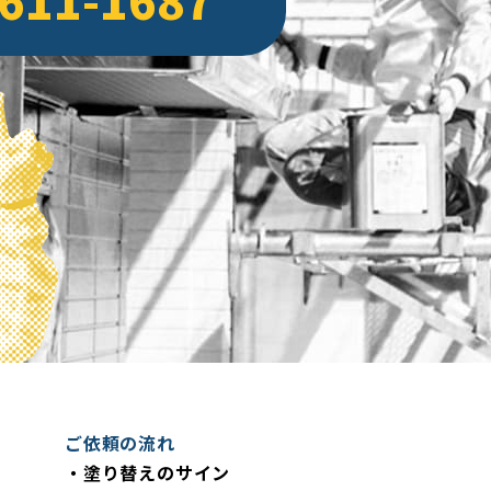
4年4月
(2)
4年3月
(4)
4年2月
(4)
4年1月
(1)
年12月
(4)
年11月
(3)
年10月
(3)
3年8月
(3)
3年7月
(5)
3年6月
(2)
3年5月
(4)
ご依頼の流れ
・塗り替えのサイン
3年4月
(1)