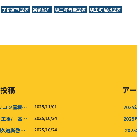
宇都宮市 塗装
実績紹介
駒生町 外壁塗装
駒生町 屋根塗装
の投稿
アー
宇都宮市鶴田町 O 様邸 ：シリコン屋根塗装 /シリコン外壁塗装工事 /木部塗装
2025/11/01
2025
宇都宮市T 様邸 ：屋根カバー工事/ 高耐久遮断熱外壁塗装工事 ダブルトーン塗装/新築マット仕上げ
2025/10/24
2025
宇都宮市西川田 K様邸 ：高耐久遮断熱外壁塗装工事 積水ハウス新築再現塗装工事
2025/10/24
202