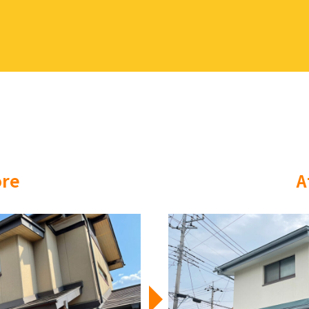
ore
A