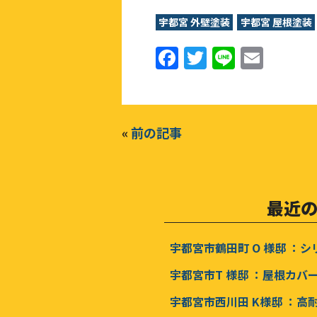
宇都宮 外壁塗装
宇都宮 屋根塗装
F
T
Li
E
a
w
n
m
c
it
e
ai
e
te
l
«
前の記事
b
r
o
o
最近
k