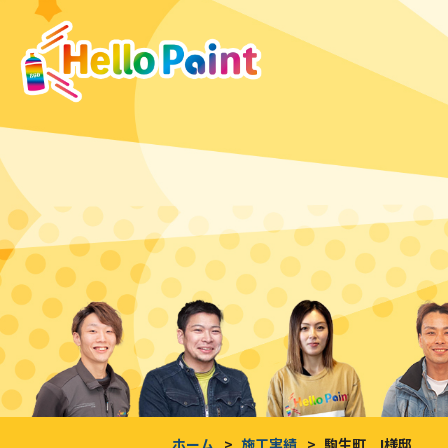
ホーム
施工実績
駒生町 I様邸