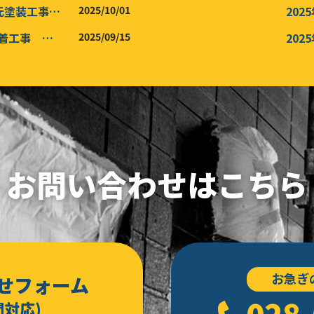
宇都宮市 S 様邸 ：【新築復元塗装工事】遮熱屋根塗装 /屋根高耐久インテグラルコート塗装 高耐久外無機壁塗装工事 /高耐久インテグラルコート塗装
2025/10/01
202
宇都宮市 O 様邸 ： 太陽光脱着工事 屋根カバー工事 防水工事
2025/09/15
202
202
202
202
2024
お問い合わせはこちら
2024
2024
202
202
お急ぎ
202
せフォーム
028-
202
間対応)