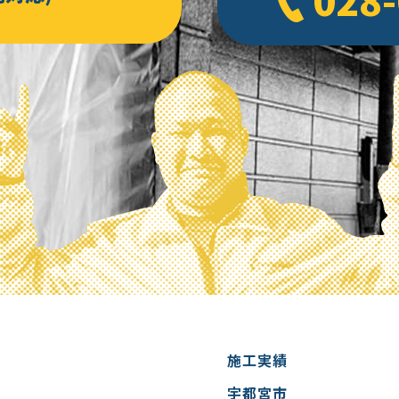
202
202
202
202
2023
2023
2023
202
202
202
施工実績
202
宇都宮市
202