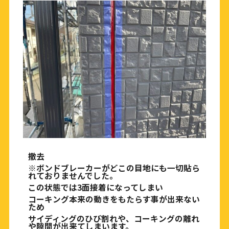
撤去
※
ボンドブレーカーがどこの目地にも一切貼ら
れておりませんでした。
この状態では
3
面接着になってしまい
コーキング本来の動きをもたらす事が出来ない
ため
サイディングのひび割れや、コーキングの離れ
や隙間が出来てしまいます。