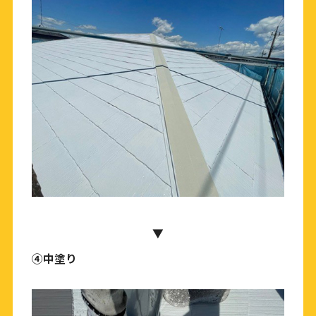
▼
④中塗り