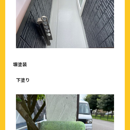
塀塗装
下塗り