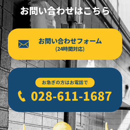
2025年2月
(3)
お問い合わせはこちら
2024年12月
(1)
2024年11月
(1)
お問い合わせフォーム
2024年10月
(3)
(24時間対応)
2024年9月
(4)
2024年8月
(2)
2024年6月
(2)
お急ぎの方はお電話で
2024年5月
(3)
028-611-1687
2024年4月
(2)
2024年3月
(4)
2024年2月
(4)