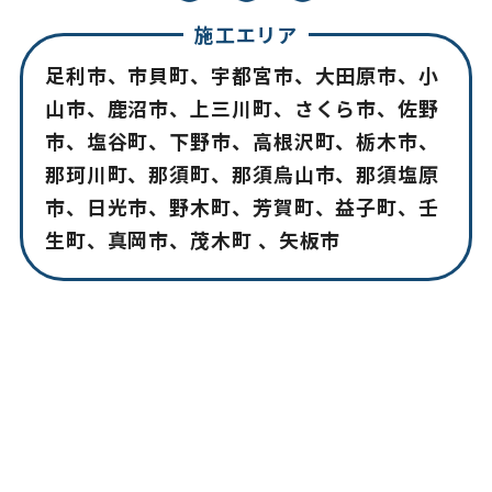
2023年2月
(2)
施工エリア
2023年1月
(3)
足利市、市貝町、宇都宮市、大田原市、小
山市、鹿沼市、上三川町、さくら市、佐野
2022年11月
(2)
市、塩谷町、下野市、高根沢町、栃木市、
2022年10月
(5)
那珂川町、那須町、那須烏山市、那須塩原
2022年9月
(3)
市、日光市、野木町、芳賀町、益子町、壬
生町、真岡市、茂木町 、矢板市
2022年7月
(3)
2022年6月
(1)
2022年5月
(2)
2022年4月
(2)
2022年3月
(1)
2022年1月
(1)