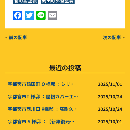
雀の宮 塗装
鶴田町 外壁塗装
F
T
Li
E
a
w
n
m
c
it
e
ai
«
前の記事
次の記事
»
e
te
l
b
r
o
最近の投稿
o
k
宇都宮市鶴田町 O 様邸 ：シリコン屋根塗装 /シリコン外壁塗装工事 /木部塗装
2025/11/01
宇都宮市T 様邸 ：屋根カバー工事/ 高耐久遮断熱外壁塗装工事 ダブルトーン塗装/新築マット仕上げ
2025/10/24
宇都宮市西川田 K様邸 ：高耐久遮断熱外壁塗装工事 積水ハウス新築再現塗装工事
2025/10/24
宇都宮市 S 様邸 ：【新築復元塗装工事】遮熱屋根塗装 /屋根高耐久インテグラルコート塗装 高耐久外無機壁塗装工事 /高耐久インテグラルコート塗装
2025/10/01